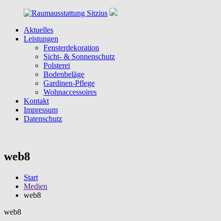
Zum
Inhalt
springen
Aktuelles
Raumausstattung
Raumausstattung
Leistungen
Sitzius
in
Fensterdekoration
Köln
Sicht- & Sonnenschutz
&
Polsterei
Umgebung
Bodenbeläge
Gardinen-Pflege
Wohnaccessoires
Kontakt
Impressum
Datenschutz
web8
Start
Medien
web8
web8