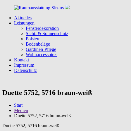
Zum
Inhalt
springen
Aktuelles
Raumausstattung
Raumausstattung
Leistungen
Sitzius
in
Fensterdekoration
Köln
Sicht- & Sonnenschutz
&
Polsterei
Umgebung
Bodenbeläge
Gardinen-Pflege
Wohnaccessoires
Kontakt
Impressum
Datenschutz
Duette 5752, 5716 braun-weiß
Start
Medien
Duette 5752, 5716 braun-weiß
Duette 5752, 5716 braun-weiß