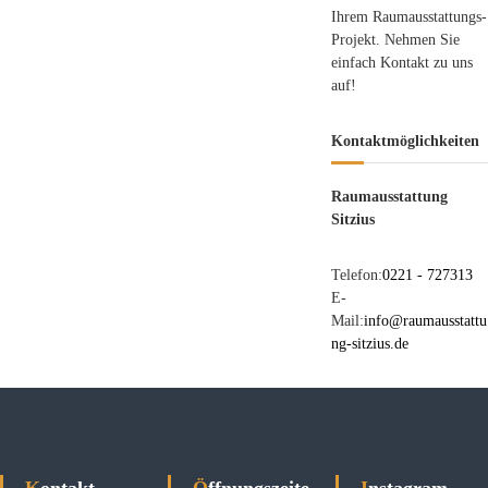
t
Ihrem Raumausstattungs-
n
z
Projekt. Nehmen Sie
&
i
einfach Kontakt zu uns
U
u
auf!
m
s
g
e
Kontaktmöglichkeiten
b
u
Raumausstattung
n
Sitzius
g
Telefon:
0221 - 727313
E-
Mail:
info@raumausstattu
ng-sitzius.de