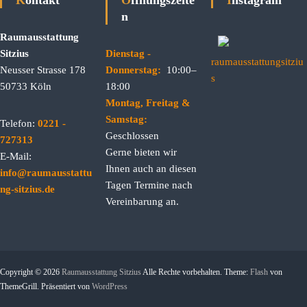
Kontakt
Öffnungszeite
Instagram
n
Raumausstattung
Sitzius
Dienstag -
raumausstattungsitziu
Neusser Strasse 178
Donnerstag:
10:00–
s
50733 Köln
18:00
Montag, Freitag &
Samstag:
Telefon:
0221 -
Geschlossen
727313
Gerne bieten wir
E-Mail:
Ihnen auch an diesen
info@raumausstattu
Tagen Termine nach
ng-sitzius.de
Vereinbarung an.
Copyright © 2026
Raumausstattung Sitzius
Alle Rechte vorbehalten. Theme:
Flash
von
ThemeGrill. Präsentiert von
WordPress