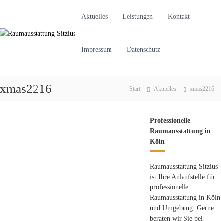
Z
u
Aktuelles
Leistungen
Kontakt
R
R
m
a
a
I
u
u
n
Impressum
Datenschutz
m
m
h
a
a
a
u
l
u
s
xmas2216
t
Start
Aktuelles
xmas2216
s
s
s
s
t
p
t
a
r
Professionelle
t
a
i
Raumausstattung in
t
t
n
Köln
u
g
t
n
e
u
Raumausstattung Sitzius
g
n
n
ist Ihre Anlaufstelle für
i
g
professionelle
n
Raumausstattung in Köln
S
K
und Umgebung. Gerne
ö
i
beraten wir Sie bei
l