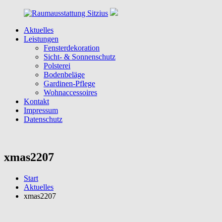
Zum
Inhalt
springen
Aktuelles
Raumausstattung
Raumausstattung
Leistungen
Sitzius
in
Fensterdekoration
Köln
Sicht- & Sonnenschutz
&
Polsterei
Umgebung
Bodenbeläge
Gardinen-Pflege
Wohnaccessoires
Kontakt
Impressum
Datenschutz
xmas2207
Start
Aktuelles
xmas2207