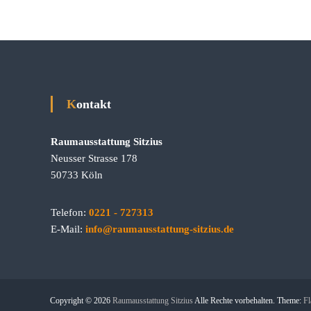
&
i
U
u
m
s
g
e
b
u
Kontakt
n
g
Raumausstattung Sitzius
Neusser Strasse 178
50733 Köln
Telefon:
0221 - 727313
E-Mail:
info@raumausstattung-sitzius.de
Copyright © 2026
Raumausstattung Sitzius
Alle Rechte vorbehalten. Theme:
Fl