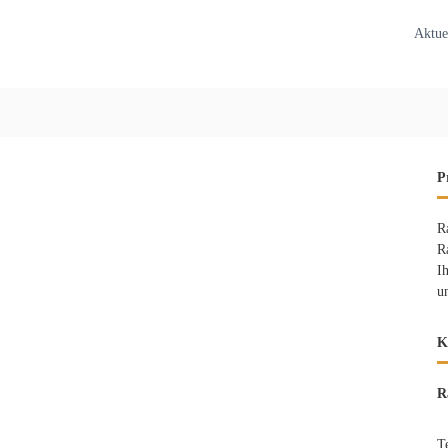
Aktue
P
R
R
I
u
K
R
T