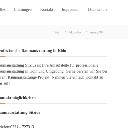
lles
Leistungen
Kontakt
Impressum
Datenschutz
Start
Aktuelles
xmas2204
rofessionelle Raumausstattung in Köln
aumausstattung Sitzius ist Ihre Anlaufstelle für professionelle
aumausstattung in Köln und Umgebung. Gerne beraten wir Sie bei
hrem Raumausstattungs-Projekt. Nehmen Sie einfach Kontakt zu
ns auf!
ontaktmöglichkeiten
aumausstattung Sitzius
elefon:
0221 - 727313